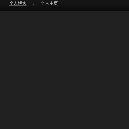
个人博客
个人主页
Who is
Mxne
？
对执着的人来说，最难莫过于放弃，在间断间续的挣扎中，感谢
时间的治愈。
天空一直都在，是云来了又去。
一切都会好起来的，即使不是在今天，总有一天会的。